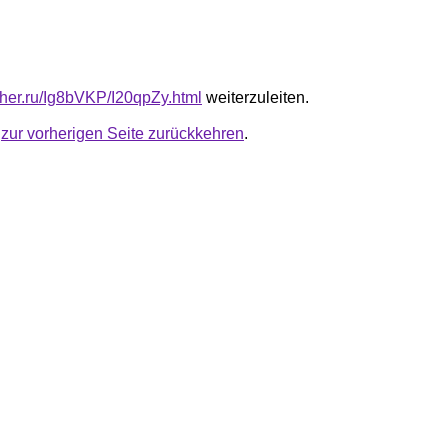
uther.ru/Ig8bVKP/I20qpZy.html
weiterzuleiten.
u
zur vorherigen Seite zurückkehren
.